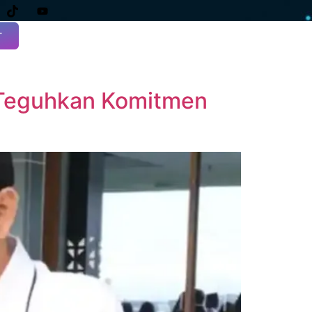
T
, Teguhkan Komitmen