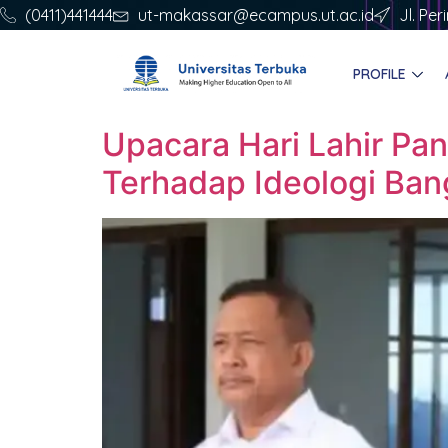
(0411)441444
ut-makassar@ecampus.ut.ac.id
Jl. Pe
PROFILE
Upacara Hari Lahir Pa
Terhadap Ideologi Ban