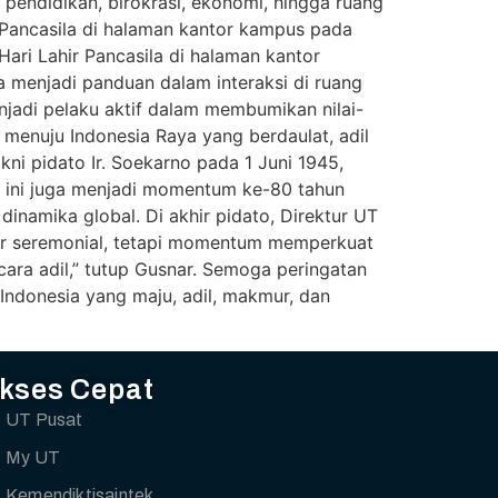
a pendidikan, birokrasi, ekonomi, hingga ruang
 Pancasila di halaman kantor kampus pada
ri Lahir Pancasila di halaman kantor
a menjadi panduan dalam interaksi di ruang
njadi pelaku aktif dalam membumikan nilai-
a menuju Indonesia Raya yang berdaulat, adil
kni pidato Ir. Soekarno pada 1 Juni 1945,
n ini juga menjadi momentum ke-80 tahun
inamika global. Di akhir pidato, Direktur UT
dar seremonial, tetapi momentum memperkuat
ra adil,” tutup Gusnar. Semoga peringatan
Indonesia yang maju, adil, makmur, dan
kses Cepat
UT Pusat
My UT
Kemendiktisaintek