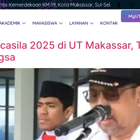
rintis Kemerdekaan KM-19, Kota Makassar, Sul-Sel.
MyU
AKADEMIK
MAHASISWA
LAYANAN
KONTAK
ncasila 2025 di UT Makassar
gsa