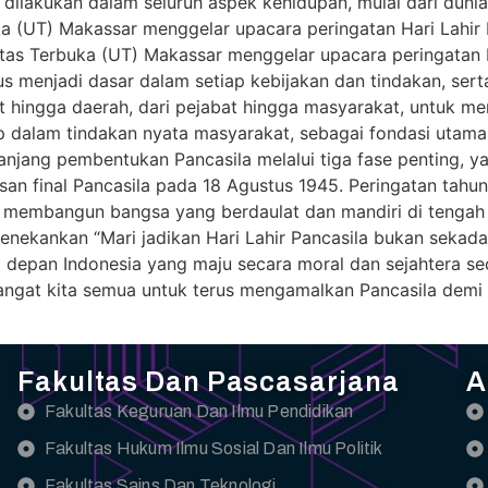
ing dilakukan dalam seluruh aspek kehidupan, mulai dari duni
ka (UT) Makassar menggelar upacara peringatan Hari Lahir
as Terbuka (UT) Makassar menggelar upacara peringatan Ha
s menjadi dasar dalam setiap kebijakan dan tindakan, sert
 hingga daerah, dari pejabat hingga masyarakat, untuk me
hidup dalam tindakan nyata masyarakat, sebagai fondasi utam
anjang pembentukan Pancasila melalui tiga fase penting, ya
an final Pancasila pada 18 Agustus 1945. Peringatan tahu
m membangun bangsa yang berdaulat dan mandiri di tengah d
menekankan “Mari jadikan Hari Lahir Pancasila bukan seka
an Indonesia yang maju secara moral dan sejahtera seca
ngat kita semua untuk terus mengamalkan Pancasila demi 
Fakultas Dan Pascasarjana
A
Fakultas Keguruan Dan Ilmu Pendidikan
Fakultas Hukum Ilmu Sosial Dan Ilmu Politik
Fakultas Sains Dan Teknologi