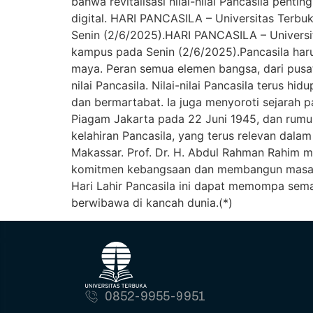
bahwa revitalisasi nilai-nilai Pancasila pent
digital. HARI PANCASILA – Universitas Terbu
Senin (2/6/2025).HARI PANCASILA – Universit
kampus pada Senin (2/6/2025).Pancasila haru
maya. Peran semua elemen bangsa, dari pusat
nilai Pancasila. Nilai-nilai Pancasila terus 
dan bermartabat. Ia juga menyoroti sejarah p
Piagam Jakarta pada 22 Juni 1945, dan rumus
kelahiran Pancasila, yang terus relevan dala
Makassar. Prof. Dr. H. Abdul Rahman Rahim 
komitmen kebangsaan dan membangun masa dep
Hari Lahir Pancasila ini dapat memompa sema
berwibawa di kancah dunia.(*)
0852-9955-9951