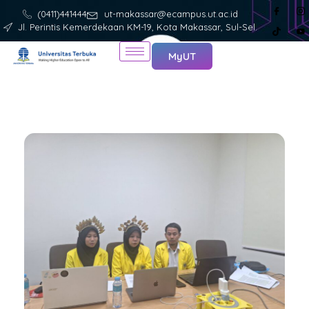
(0411)441444
ut-makassar@ecampus.ut.ac.id
Jl. Perintis Kemerdekaan KM-19, Kota Makassar, Sul-Sel.
MyUT