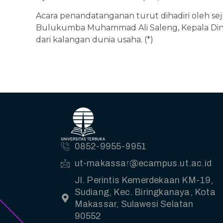
Acara penandatanganan turut dihadiri oleh se
Bulukumba Muhammad Ali Saleng, Kepala Dinas
dari kalangan dunia usaha. (*)
0852-9955-9951
ut-makassar@ecampus.ut.ac.id
Jl. Perintis Kemerdekaan KM-19,
Sudiang, Kec. Biringkanaya, Kota
Makassar, Sulawesi Selatan
90552