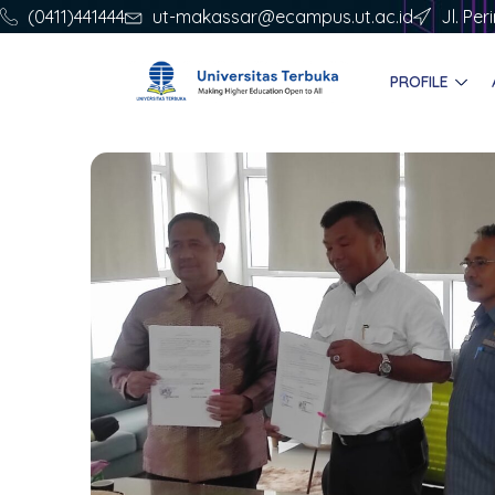
(0411)441444
ut-makassar@ecampus.ut.ac.id
Jl. Pe
PROFILE