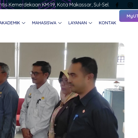
rintis Kemerdekaan KM-19, Kota Makassar, Sul-Sel.
MyU
AKADEMIK
MAHASISWA
LAYANAN
KONTAK