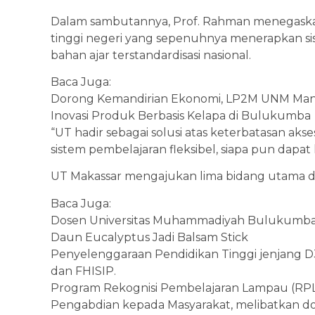
Dalam sambutannya, Prof. Rahman menegask
tinggi negeri yang sepenuhnya menerapkan sis
bahan ajar terstandardisasi nasional.
Baca Juga:
Dorong Kemandirian Ekonomi, LP2M UNM Manf
Inovasi Produk Berbasis Kelapa di Bulukumba
“UT hadir sebagai solusi atas keterbatasan aks
sistem pembelajaran fleksibel, siapa pun dapat
UT Makassar mengajukan lima bidang utama dal
Baca Juga:
Dosen Universitas Muhammadiyah Bulukumba 
Daun Eucalyptus Jadi Balsam Stick
Penyelenggaraan Pendidikan Tinggi jenjang D3, 
dan FHISIP.
Program Rekognisi Pembelajaran Lampau (RPL) 
Pengabdian kepada Masyarakat, melibatkan d