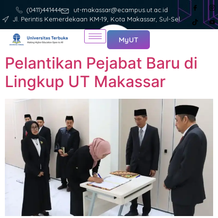
(0411)441444
ut-makassar@ecampus.ut.ac.id
Jl. Perintis Kemerdekaan KM-19, Kota Makassar, Sul-Sel.
MyUT
Pelantikan Pejabat Baru di
Lingkup UT Makassar